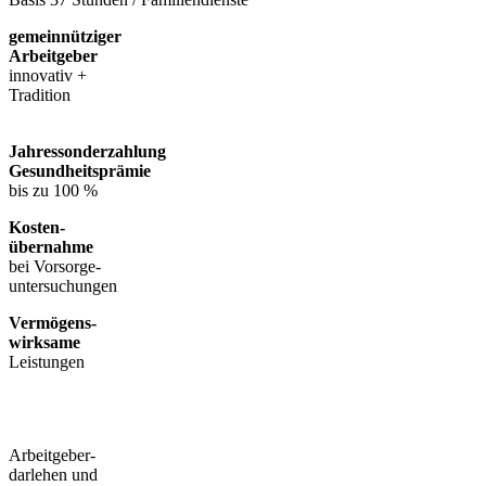
gemeinnütziger
Arbeitgeber
innovativ +
Tradition
Jahressonderzahlung
Gesundheitsprämie
bis zu 100 %
Kosten-
übernahme
bei Vorsorge-
untersuchungen
Vermögens-
wirksame
Leistungen
Du bist
mehr
.
Vielfältig
und
bunt
.
Arbeitgeber-
darlehen und