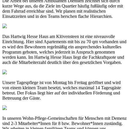
Die Arbeit bei unseren Ambulanten Diensten zeichnet sich durch
kurze Wege aus, da die Ziele im Quartier häufig fußläufig oder mit
dem Fahrrad erreichbar sind. Wir planen mit realistischen
Einsatzzeiten und in den Teams herschen flache Hierarchien.
Das Hartwig Hesse Haus am Klövensteen ist eine niveauvolle
Einrichtung. Hier sind Apartements mit bis zu 70 qm vorhanden und
es wird den Bewohnern regelmäßig ein ansprechendes kulturelles
Programm geboten, welches jederzeit in Anspruch genommen
werden kann. Im Hartwig Hesse Haus liegt die Fachkraftquote und
auch die Mitarbeiterzahl deutlich über den gesetzlichen Vorgaben.
Unsere Tagespflege ist von Montag bis Freitag geöffnet und wird
von einem kleinen Team besetzt, welches maximal 14 Tagesgäste
betreut. Der Fokus liegt hier auf der individuellen Förderung und
Betreuung der Gäste.
In unseren Wohn-Pflege-Gemeinschaften für Menschen mit Demenz
sind 2-3 Mitarbeiter*Innen für 8 bzw. Bewohner*Innen zuständig.
Wir arbeiten in kleinen familiären Teams und können uns